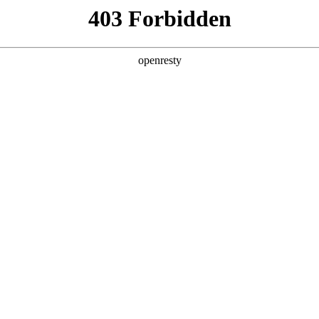
牌天地
预约品鉴
验，感受z6mg人生就是博汽车的驾乘动力，我们将根据
，以便更好为您提供试驾服务，信息提交成功后，服务中心
动与您联系！
1.选择您要驾驶的车型
全新一代 瑞虎9
瑞虎9X