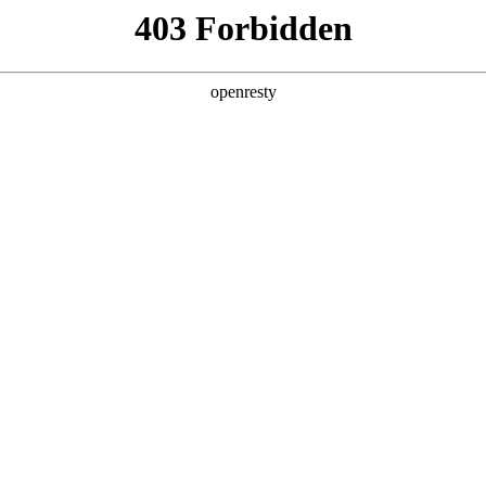
牌天地
全新一代 瑞虎9
瑞虎9X